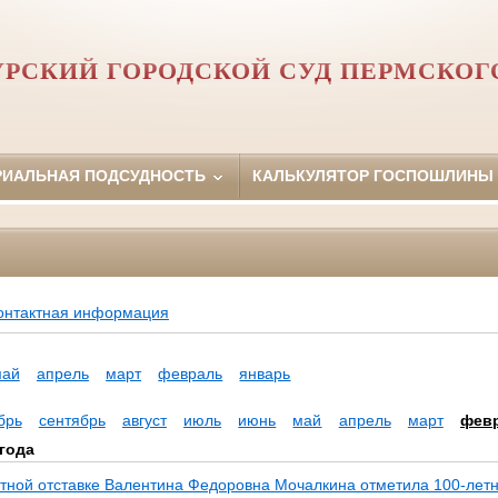
РСКИЙ ГОРОДСКОЙ СУД ПЕРМСКОГ
РИАЛЬНАЯ ПОДСУДНОСТЬ
КАЛЬКУЛЯТОР ГОСПОШЛИНЫ
онтактная информация
май
апрель
март
февраль
январь
брь
сентябрь
август
июль
июнь
май
апрель
март
фев
года
етной отставке Валентина Федоровна Мочалкина отметила 100-лет