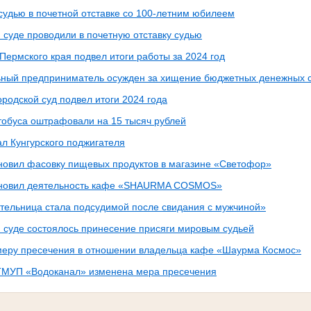
судью в почетной отставке со 100-летним юбилеем
 суде проводили в почетную отставку судью
Пермского края подвел итоги работы за 2024 год
ный предприниматель осужден за хищение бюджетных денежных 
ородской суд подвел итоги 2024 года
тобуса оштрафовали на 15 тысяч рублей
ал Кунгурского поджигателя
новил фасовку пищевых продуктов в магазине «Светофор»
ановил деятельность кафе «SHAURMA COSMOS»
тельница стала подсудимой после свидания с мужчиной»
м суде состоялось принесение присяги мировым судьей
меру пресечения в отношении владельца кафе «Шаурма Космос»
ГМУП «Водоканал» изменена мера пресечения