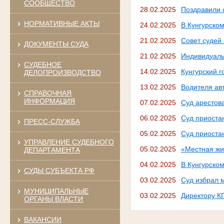
СООБЩЕСТВО
28.02.2025
Поздравили 
НОРМАТИВНЫЕ АКТЫ
24.02.2025
В Кунгурском
21.02.2025
Совет судей 
ДОКУМЕНТЫ СУДА
21.02.2025
Индивидуаль
СУДЕБНОЕ
14.02.2025
Кунгурский г
ДЕЛОПРОИЗВОДСТВО
13.02.2025
Водителя ав
СПРАВОЧНАЯ
ИНФОРМАЦИЯ
07.02.2025
Суд арестов
06.02.2025
Суд приоста
ПРЕСС-СЛУЖБА
05.02.2025
Суд приост
УПРАВЛЕНИЕ СУДЕБНОГО
05.02.2025
«Местная жи
ДЕПАРТАМЕНТА
04.02.2025
В Кунгурско
СУДЫ СУБЪЕКТА РФ
03.02.2025
Суд избрал 
МУНИЦИПАЛЬНЫЕ
03.02.2025
Директору К
ОРГАНЫ ВЛАСТИ
ВАКАНСИИ