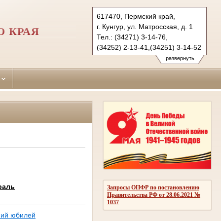
617470, Пермский край,
г. Кунгур, ул. Матросская, д. 1
О КРАЯ
Тел.: (34271) 3-14-76,
(34252) 2-13-41,(34251) 3-14-52
kungursky.perm@sudrf.ru
развернуть
kishertsky.perm@sudrf.ru
berezovsky.perm@sudrf.ru
раль
Запросы ОПФР по постановлению
Правительства РФ от 28.06.2021 №
1037
ний юбилей