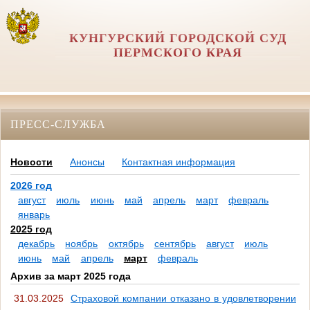
КУНГУРСКИЙ ГОРОДСКОЙ СУД
ПЕРМСКОГО КРАЯ
ПРЕСС-СЛУЖБА
Новости
Анонсы
Контактная информация
2026 год
август
июль
июнь
май
апрель
март
февраль
январь
2025 год
декабрь
ноябрь
октябрь
сентябрь
август
июль
июнь
май
апрель
март
февраль
Архив за март 2025 года
31.03.2025
Страховой компании отказано в удовлетворении