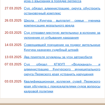
иска о взыскании в порядке регресса
27.03.2025
Суд обязал администрацию округа обустроить
остановочный комплекс
26.03.2025
Школа г.Кунгура выплатит семье ученика
компенсацию морального вреда
20.03.2025
Суд отправил местную жительницу в колонию за
уклонение от отбывания наказания
14.03.2025
Совершившей покушение на поджог жительнице
Кунгура назначен судебный штраф
13.03.2025
Два приятеля осуждены за угон автомобиля
07.03.2025
Суд обязал КГМУП «Водоканал» и
администрацию Кунгурского муниципального
округа Пермского края устранить нарушения
03.03.2025
Квалификационная коллегия судей Пермского
края обсудила с председателями судов вопросы
кадровой политики