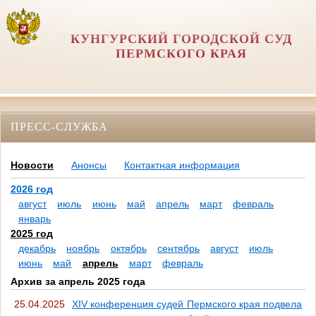
КУНГУРСКИЙ ГОРОДСКОЙ СУД
ПЕРМСКОГО КРАЯ
ПРЕСС-СЛУЖБА
Новости
Анонсы
Контактная информация
2026 год
август
июль
июнь
май
апрель
март
февраль
январь
2025 год
декабрь
ноябрь
октябрь
сентябрь
август
июль
июнь
май
апрель
март
февраль
Архив за апрель 2025 года
25.04.2025
ХIV конференция судей Пермского края подвела