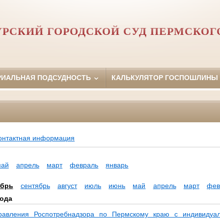
РСКИЙ ГОРОДСКОЙ СУД ПЕРМСКОГ
РИАЛЬНАЯ ПОДСУДНОСТЬ
КАЛЬКУЛЯТОР ГОСПОШЛИНЫ
онтактная информация
май
апрель
март
февраль
январь
ябрь
сентябрь
август
июль
июнь
май
апрель
март
фев
года
равления Роспотребнадзора по Пермскому краю с индивидуал