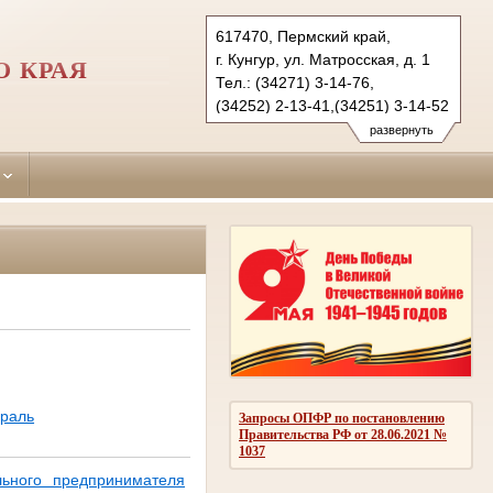
617470, Пермский край,
г. Кунгур, ул. Матросская, д. 1
О КРАЯ
Тел.: (34271) 3-14-76,
(34252) 2-13-41,(34251) 3-14-52
kungursky.perm@sudrf.ru
развернуть
kishertsky.perm@sudrf.ru
berezovsky.perm@sudrf.ru
раль
Запросы ОПФР по постановлению
Правительства РФ от 28.06.2021 №
1037
ьного предпринимателя