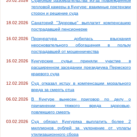
20.02.2026
Судебные разбирательства из-за поврежденной
тепловой камеры в Кунгуре: взаимные претензии
сторон и решение суда
18.02.2026
Санаторий "Здоровье" выплатит компенсацию
пострадавшей пенсионерке
16.02.2026
Прокуратура добилась взыскания
неосновательного обогащения в пользу
пострадавшей от мошенничества
16.02.2026
Кунгурские судьи приняли участие в
расширенном заседании президиума Пермского
краевого суда
12.02.2026
Суд отказал истцу в компенсации морального
вреда за смерть отца
06.02.2026
В Кунгуре вынесен приговор по делу о
причинении тяжкого вреда здоровью,
повлекшего смерть
03.02.2026
Суд обязал Кунгуряка выплатить более 2
миллионов рублей за уклонение от уплаты
утилизационного сбора