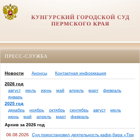
КУНГУРСКИЙ ГОРОДСКОЙ СУД
ПЕРМСКОГО КРАЯ
ПРЕСС-СЛУЖБА
Новости
Анонсы
Контактная информация
2026 год
август
июль
июнь
май
апрель
март
февраль
январь
2025 год
декабрь
ноябрь
октябрь
сентябрь
август
июль
июнь
май
апрель
март
февраль
Архив за 2026 год
06.08.2026
Суд приостановил деятельность кафе-бара «Три