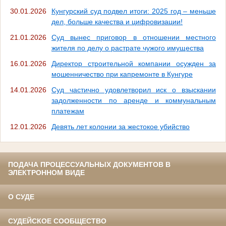
30.01.2026
Кунгурский суд подвел итоги: 2025 год – меньше
дел, больше качества и цифровизации!
21.01.2026
Суд вынес приговор в отношении местного
жителя по делу о растрате чужого имущества
16.01.2026
Директор строительной компании осужден за
мошенничество при капремонте в Кунгуре
14.01.2026
Суд частично удовлетворил иск о взыскании
задолженности по аренде и коммунальным
платежам
12.01.2026
Девять лет колонии за жестокое убийство
ПОДАЧА ПРОЦЕССУАЛЬНЫХ ДОКУМЕНТОВ В
ЭЛЕКТРОННОМ ВИДЕ
О СУДЕ
СУДЕЙСКОЕ СООБЩЕСТВО