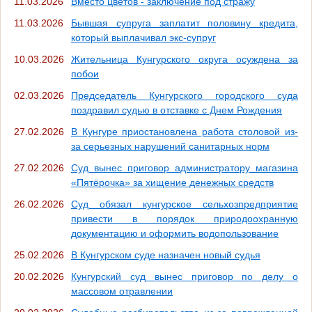
11.03.2026
Вместо цветов - заключение под стражу
11.03.2026
Бывшая супруга заплатит половину кредита,
который выплачивал экс-супруг
10.03.2026
Жительница Кунгурского округа осуждена за
побои
02.03.2026
Председатель Кунгурского городского суда
поздравил судью в отставке с Днем Рождения
27.02.2026
В Кунгуре приостановлена работа столовой из-
за серьезных нарушений санитарных норм
27.02.2026
Суд вынес приговор администратору магазина
«Пятёрочка» за хищение денежных средств
26.02.2026
Суд обязал кунгурское сельхозпредприятие
привести в порядок природоохранную
документацию и оформить водопользование
25.02.2026
В Кунгурском суде назначен новый судья
20.02.2026
Кунгурский суд вынес приговор по делу о
массовом отравлении