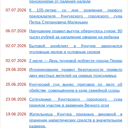
пенсионерки от падения наледи
07.07.2026
К 105-летию со дня рождения первого
председателя Кунгурского городского суда
Петра Степановича Маленьких
06.07.2026
Нарушение правил выгула обернулось судом: 80
тысяч рублей за нападение овчарки на ребенка
02.07.2026
Бытовой конфликт в Кунгуре закончился
уголовным делом и условным сроком
02.07.2026
2 июля — День трудовой доблести города Перми
29.06.2026
Игнорирование правил безопасности привело
двух местных жителей на скамью подсудимых
25.06.2026
Кунгурский суд вынес приговор по делу об
убийстве, совершённом в ходе семейной ссоры
23.06.2026
Сотрудники Кунгурского городского суда
приняли участие в зажжении Вечного огня
19.06.2026
Жительница Кунгура признана виновной в
хранении наркотических средств в значительном
размере.