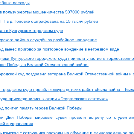
ебные расходы
 в пользу жертвы мошенничества 507000 рублей
ТП в д.Поповке оштрафована на 15 тысяч рублей
ан в Кунгурском городском суде
урского района осуждён за разбойное нападение
уд вынес приговор за повторное вождение в нетрезвом виде
дники Кунгурского городского суда приняли участие в торжествен
ине Победы в Великой Отечественной войне.
городской суд поздравил ветерана Великой Отечественной войны и
 городском суде прошёл конкурс детских работ «Была война... Бы
суда присоединились к акции «Георгиевская ленточка»
суд почтил память героев Великой Победы
ии Дня Победы мировые судьи провели встречу со студентам
гий и управления
ь взыскал с сотрудника расходы на обучение и единовременное п