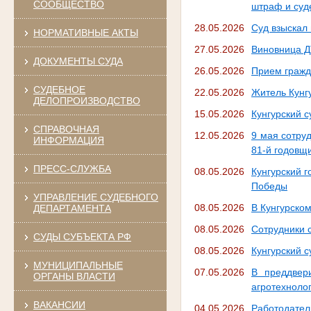
СООБЩЕСТВО
штраф и суд
28.05.2026
Суд взыскал
НОРМАТИВНЫЕ АКТЫ
27.05.2026
Виновница Д
ДОКУМЕНТЫ СУДА
26.05.2026
Прием гражд
СУДЕБНОЕ
22.05.2026
Житель Кунг
ДЕЛОПРОИЗВОДСТВО
15.05.2026
Кунгурский с
СПРАВОЧНАЯ
12.05.2026
9 мая сотру
ИНФОРМАЦИЯ
81-й годовщ
ПРЕСС-СЛУЖБА
08.05.2026
Кунгурский 
Победы
УПРАВЛЕНИЕ СУДЕБНОГО
08.05.2026
В Кунгурском
ДЕПАРТАМЕНТА
08.05.2026
Сотрудники 
СУДЫ СУБЪЕКТА РФ
08.05.2026
Кунгурский 
МУНИЦИПАЛЬНЫЕ
07.05.2026
В преддвер
ОРГАНЫ ВЛАСТИ
агротехноло
ВАКАНСИИ
04.05.2026
Работодател