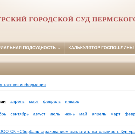
РСКИЙ ГОРОДСКОЙ СУД ПЕРМСКОГ
РИАЛЬНАЯ ПОДСУДНОСТЬ
КАЛЬКУЛЯТОР ГОСПОШЛИНЫ
онтактная информация
май
апрель
март
февраль
январь
брь
сентябрь
август
июль
июнь
май
апрель
март
февр
ООО СК «Сбербанк страхование» выплатить жительнице г. Кунгур