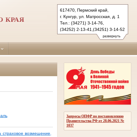
617470, Пермский край,
г. Кунгур, ул. Матросская, д. 1
О КРАЯ
Тел.: (34271) 3-14-76,
(34252) 2-13-41,(34251) 3-14-52
kungursky.perm@sudrf.ru
развернуть
kishertsky.perm@sudrf.ru
berezovsky.perm@sudrf.ru
аль
Запросы ОПФР по постановлению
Правительства РФ от 28.06.2021 №
1037
а страховое возмещение,